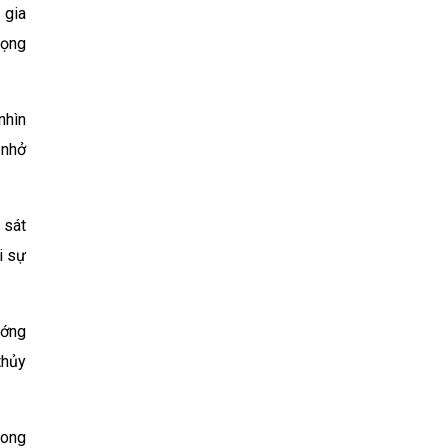
 gia
rọng
nhìn
 nhở
 sát
i sự
ướng
thủy
rong