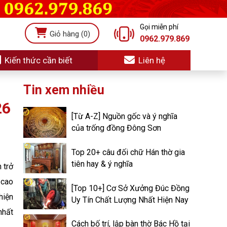
Gọi miễn phí
Giỏ hàng
(0)
0962.979.869
Kiến thức cần biết
Liên hệ
Tin xem nhiều
26
[Từ A-Z] Nguồn gốc và ý nghĩa
của trống đồng Đông Sơn
Top 20+ câu đối chữ Hán thờ gia
tiên hay & ý nghĩa
 trở
 cao
[Top 10+] Cơ Sở Xưởng Đúc Đồng
hiện
Uy Tín Chất Lượng Nhất Hiện Nay
nhất
Cách bố trí, lập bàn thờ Bác Hồ tại