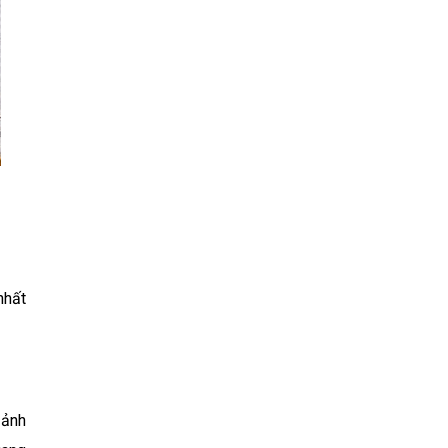
nhất
 ảnh