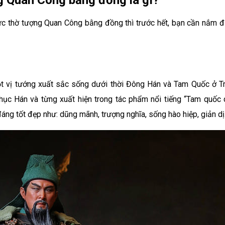
g Quan Công bằng đồng là gì?
 chức thờ tượng Quan Công bằng đồng thì trước hết, bạn cần nắm 
ột vị tướng xuất sắc sống dưới thời Đông Hán và Tam Quốc ở T
Thục Hán và từng xuất hiện trong tác phẩm nổi tiếng “Tam quốc 
ng tốt đẹp như: dũng mãnh, trượng nghĩa, sống hào hiệp, giản dị