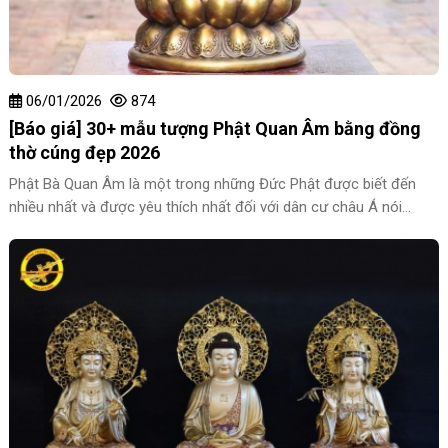
06/01/2026
874
[Báo giá] 30+ mẫu tượng Phật Quan Âm bằng đồng
thờ cúng đẹp 2026
Phật Bà Quan Âm là một trong những Đức Phật được biết đến
nhiều nhất và được yêu thích nhất đối với dân cư châu Á nói
chung và người dân Việt Nam nói riêng. Do đó, tượng Phật Quan
Âm bằng đồng có thể dễ dàng bắt gặp ở các chốn linh thiêng
hoặc trong các gia đình phật tử. Nếu bạn cũng đang quan tâm và
có nhu cầu tìm hiểu về loại tượng Phật này thì cùng tham khảo
bài viết dưới đây nhé!