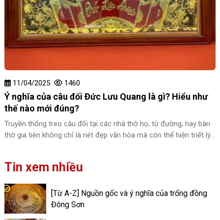
11/04/2025
1460
Ý nghĩa của câu đối Đức Lưu Quang là gì? Hiểu như
thế nào mới đúng?
Truyền thống treo câu đối tại các nhà thờ họ, từ đường, hay bàn
thờ gia tiên không chỉ là nét đẹp văn hóa mà còn thể hiện triết lý
sống sâu sắc của người dân Việt Nam. Trong kho tàng câu đối
đa dạng mang ý nghĩa tốt đẹp, thì có lẽ “Đức Lưu Quang” là câu
Tin xem nhiều
đối phổ biến được sử dụng nhiều nhất, nó như một biểu tượng
cho một đạo đức sáng ngời, khát vọng về một cuộc sống thiện
lương, thanh cao, trường tồn mãi.
[Từ A-Z] Nguồn gốc và ý nghĩa của trống đồng
Đông Sơn