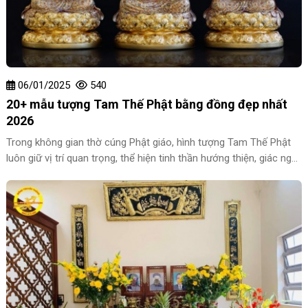
06/01/2025
540
20+ mẫu tượng Tam Thế Phật bằng đồng đẹp nhất
2026
Trong không gian thờ cúng Phật giáo, hình tượng Tam Thế Phật
luôn giữ vị trí quan trọng, thể hiện tinh thần hướng thiện, giác ngộ
và giải thoát. Trong đó, tượng Tam Thế Phật bằng đồng không
chỉ mang ý nghĩa tâm linh sâu sắc mà còn là tác phẩm nghệ
thuật giá trị, thể hiện sự tinh xảo trong chế tác thủ công truyền
thống. Cùng Đồng Truyền Thống khám phá 20+ mẫu tượng Tam
Thế Phật bằng đồng đẹp nhất năm 2025 và những thông tin hữu
ích xoay quanh dòng tượng này.