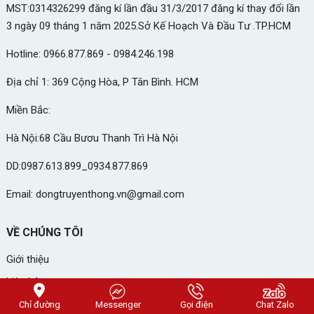
MST:0314326299 đăng kí lần đầu 31/3/2017 đăng kí thay đổi lần
3 ngày 09 tháng 1 năm 2025.Sở Kế Hoạch Và Đầu Tư .TP.HCM
Hotline: 0966.877.869 - 0984.246.198
Địa chỉ 1: 369 Cộng Hòa, P Tân Bình. HCM
Miền Bắc:
Hà Nội:68 Cầu Bươu Thanh Trì Hà Nội
DD:0987.613.899_0934.877.869
Email: dongtruyenthong.vn@gmail.com
VỀ CHÚNG TÔI
Giới thiệu
Liên hệ
Chỉ đường
Messenger
Gọi điện
Chat Zalo