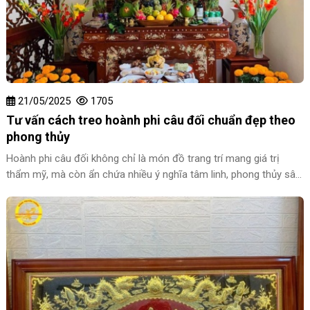
21/05/2025
1705
Tư vấn cách treo hoành phi câu đối chuẩn đẹp theo
phong thủy
Hoành phi câu đối không chỉ là món đồ trang trí mang giá trị
thẩm mỹ, mà còn ẩn chứa nhiều ý nghĩa tâm linh, phong thủy sâu
sắc. Khi treo đúng cách, đúng vị trí, bộ hoành phi câu đối sẽ góp
phần tôn lên vẻ đẹp của không gian thờ cúng, mang lại may mắn
và bình an cho gia chủ. Trong bài viết này, chúng tôi sẽ chia sẻ với
bạn đọc cách treo hoành phi câu đối chuẩn đẹp theo phong thủy,
giúp bạn hiểu rõ hơn về nguyên tắc, cách bài trí và những lưu ý
quan trọng khi thực hiện.