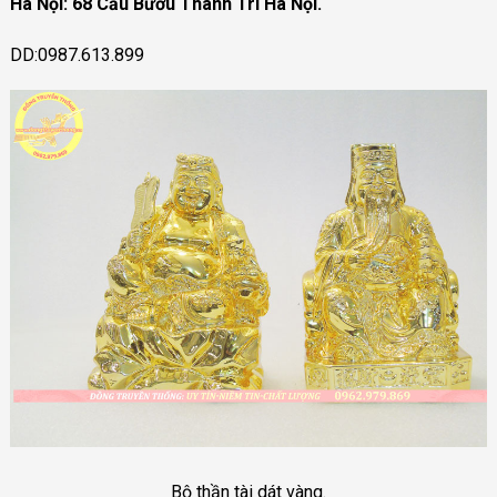
Hà Nội: 68 Cầu Bươu Thanh Trì Hà Nội.
DD:0987.613.899
Bộ thần tài dát vàng.