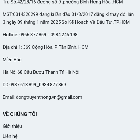
Trụ Sở:42/28/16 đường số 9 .phường Bình Hưng Hòa .HCM
MST:0314326299 đăng kí lần đầu 31/3/2017 đăng kí thay đổi lần
3 ngày 09 tháng 1 năm 2025.Sở Kế Hoạch Và Đầu Tư .TP.HCM
Hotline: 0966.877.869 - 0984.246.198
Địa chỉ 1: 369 Cộng Hòa, P Tân Bình. HCM
Miền Bắc:
Hà Nội:68 Cầu Bươu Thanh Trì Hà Nội
DD:0987.613.899_0934.877.869
Email: dongtruyenthong.vn@gmail.com
VỀ CHÚNG TÔI
Giới thiệu
Liên hệ