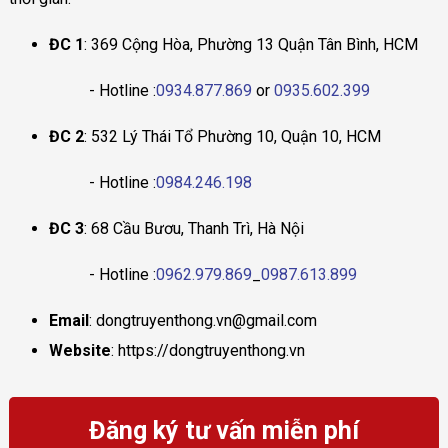
ĐC 1
: 369 Cộng Hòa, Phường 13 Quận Tân Bình, HCM
- Hotline :
0934.877.869
or
0935.602.399
ĐC 2
: 532 Lý Thái Tổ Phường 10, Quận 10, HCM
- Hotline :
0984.246.198
ĐC 3
: 68 Cầu Bươu, Thanh Trì, Hà Nội
- Hotline :
0962.979.869
_
0987.613.899
Email
: dongtruyenthong.vn@gmail.com
Website
: https://dongtruyenthong.vn
Đăng ký tư vấn miễn phí