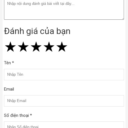
Đánh giá của bạn
★
★
★
★
★
★
★
★
★
★
★
★
★
★
★
Tên *
Email
Số điện thoại *