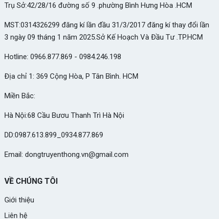
Trụ Sở:42/28/16 đường số 9 .phường Bình Hưng Hòa .HCM
MST:0314326299 đăng kí lần đầu 31/3/2017 đăng kí thay đổi lần
3 ngày 09 tháng 1 năm 2025.Sở Kế Hoạch Và Đầu Tư .TP.HCM
Hotline: 0966.877.869 - 0984.246.198
Địa chỉ 1: 369 Cộng Hòa, P Tân Bình. HCM
Miền Bắc:
Hà Nội:68 Cầu Bươu Thanh Trì Hà Nội
DD:0987.613.899_0934.877.869
Email: dongtruyenthong.vn@gmail.com
VỀ CHÚNG TÔI
Giới thiệu
Liên hệ