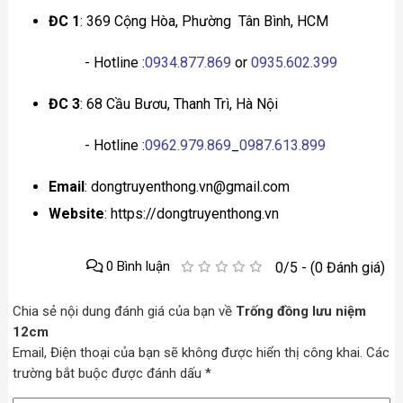
ĐC 1
: 369 Cộng Hòa, Phường Tân Bình, HCM
- Hotline :
0934.877.869
or
0935.602.399
ĐC 3
: 68 Cầu Bươu, Thanh Trì, Hà Nội
- Hotline :
0962.979.869
_
0987.613.899
Email
: dongtruyenthong.vn@gmail.com
Website
: https://dongtruyenthong.vn
0 Bình luận
0/5 - (0 Đánh giá)
Chia sẻ nội dung đánh giá của bạn về
Trống đồng lưu niệm
12cm
Email, Điện thoại của bạn sẽ không được hiển thị công khai. Các
trường bắt buộc được đánh dấu *