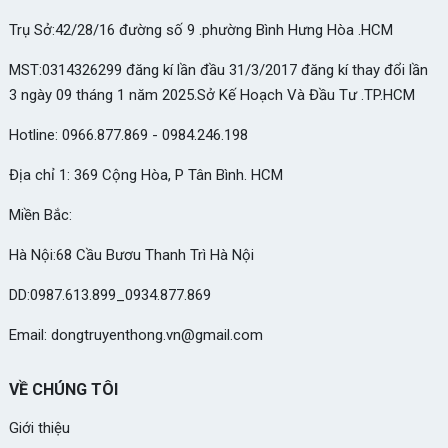
Trụ Sở:42/28/16 đường số 9 .phường Bình Hưng Hòa .HCM
MST:0314326299 đăng kí lần đầu 31/3/2017 đăng kí thay đổi lần
3 ngày 09 tháng 1 năm 2025.Sở Kế Hoạch Và Đầu Tư .TP.HCM
Hotline: 0966.877.869 - 0984.246.198
Địa chỉ 1: 369 Cộng Hòa, P Tân Bình. HCM
Miền Bắc:
Hà Nội:68 Cầu Bươu Thanh Trì Hà Nội
DD:0987.613.899_0934.877.869
Email: dongtruyenthong.vn@gmail.com
VỀ CHÚNG TÔI
Giới thiệu