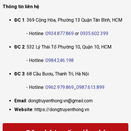
Thông tin liên hệ
ĐC 1
: 369 Cộng Hòa, Phường 13 Quận Tân Bình, HCM
- Hotline :
0934.877.869
or
0935.602.399
ĐC 2
: 532 Lý Thái Tổ Phường 10, Quận 10, HCM
- Hotline :
0984.246.198
ĐC 3
: 68 Cầu Bươu, Thanh Trì, Hà Nội
- Hotline :
0962.979.869
_
0987.613.899
Email
: dongtruyenthong.vn@gmail.com
Website
: https://dongtruyenthong.vn