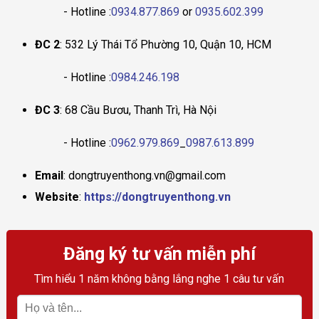
- Hotline :
0934.877.869
or
0935.602.399
ĐC 2
: 532 Lý Thái Tổ Phường 10, Quận 10, HCM
- Hotline :
0984.246.198
ĐC 3
: 68 Cầu Bươu, Thanh Trì, Hà Nội
- Hotline :
0962.979.869
_
0987.613.899
Email
: dongtruyenthong.vn@gmail.com
Website
:
https://dongtruyenthong.vn
Đăng ký tư vấn miễn phí
Tìm hiểu 1 năm không bằng lắng nghe 1 câu tư vấn