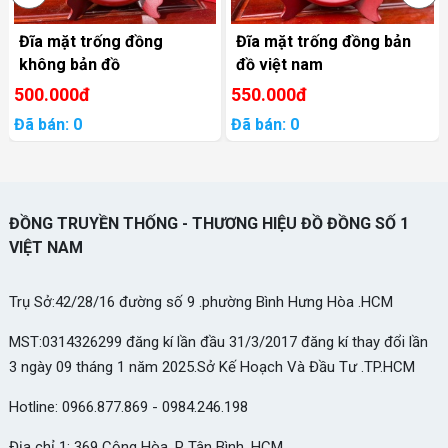
Đĩa mặt trống đồng
Đĩa mặt trống đồng bản
không bản đồ
đồ việt nam
500.000đ
550.000đ
Đã bán: 0
Đã bán: 0
ĐỒNG TRUYỀN THỐNG - THƯƠNG HIỆU ĐỒ ĐỒNG SỐ 1
VIỆT NAM
Trụ Sở:42/28/16 đường số 9 .phường Bình Hưng Hòa .HCM
MST:0314326299 đăng kí lần đầu 31/3/2017 đăng kí thay đổi lần
3 ngày 09 tháng 1 năm 2025.Sở Kế Hoạch Và Đầu Tư .TP.HCM
Hotline: 0966.877.869 - 0984.246.198
Địa chỉ 1: 369 Cộng Hòa, P Tân Bình. HCM