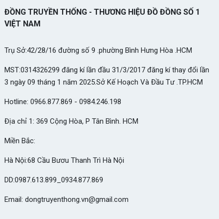
ĐỒNG TRUYỀN THỐNG - THƯƠNG HIỆU ĐỒ ĐỒNG SỐ 1
VIỆT NAM
Trụ Sở:42/28/16 đường số 9 .phường Bình Hưng Hòa .HCM
MST:0314326299 đăng kí lần đầu 31/3/2017 đăng kí thay đổi lần
3 ngày 09 tháng 1 năm 2025.Sở Kế Hoạch Và Đầu Tư .TP.HCM
Hotline: 0966.877.869 - 0984.246.198
Địa chỉ 1: 369 Cộng Hòa, P Tân Bình. HCM
Miền Bắc:
Hà Nội:68 Cầu Bươu Thanh Trì Hà Nội
DD:0987.613.899_0934.877.869
Email: dongtruyenthong.vn@gmail.com