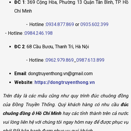
ĐC 1
: 369 Cộng Hòa, Phường 13 Quận Tân Bình, TP. Hồ
Chí Minh
- Hotline :
0934.877.869
or
0935.602.399
- Hotline :
0984.246.198
ĐC 2
: 68 Cầu Bươu, Thanh Trì, Hà Nội
- Hotline :
0962.979.869
_
0987.613.899
Email
: dongtruyenthong.vn@gmail.com
Website
:
https://dongtruyenthong.vn
Trên đây là các mẫu cũng như quy trình đúc chuông đồng
của Đồng Truyền Thống. Quý khách hàng có nhu cầu
đúc
chuông đồng ở Hồ Chí Minh
hay các tỉnh thành trên cả nước
vui lòng liên hệ với chúng tôi ngay hôm nay để được phục vụ
nhé! Rất hân hạnh được phục vụ quý khách