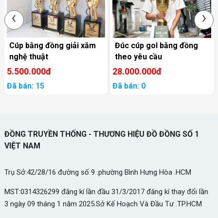
‹
›
Cúp bằng đồng giải xăm
Đúc cúp gol bằng đồng
nghệ thuật
theo yêu cầu
5.500.000đ
28.000.000đ
Đã bán: 15
Đã bán: 0
ĐỒNG TRUYỀN THỐNG - THƯƠNG HIỆU ĐỒ ĐỒNG SỐ 1
VIỆT NAM
Trụ Sở:42/28/16 đường số 9 .phường Bình Hưng Hòa .HCM
MST:0314326299 đăng kí lần đầu 31/3/2017 đăng kí thay đổi lần
3 ngày 09 tháng 1 năm 2025.Sở Kế Hoạch Và Đầu Tư .TP.HCM