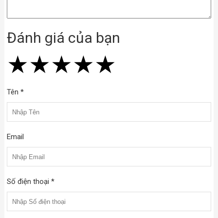
Đánh giá của bạn
★
★
★
★
★
★
★
★
★
★
★
★
★
★
★
Tên *
Email
Số điện thoại *