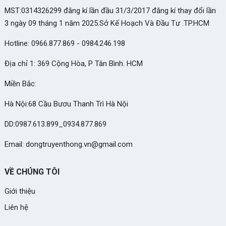
MST:0314326299 đăng kí lần đầu 31/3/2017 đăng kí thay đổi lần
3 ngày 09 tháng 1 năm 2025.Sở Kế Hoạch Và Đầu Tư .TP.HCM
Hotline: 0966.877.869 - 0984.246.198
Địa chỉ 1: 369 Cộng Hòa, P Tân Bình. HCM
Miền Bắc:
Hà Nội:68 Cầu Bươu Thanh Trì Hà Nội
DD:0987.613.899_0934.877.869
Email: dongtruyenthong.vn@gmail.com
VỀ CHÚNG TÔI
Giới thiệu
Liên hệ