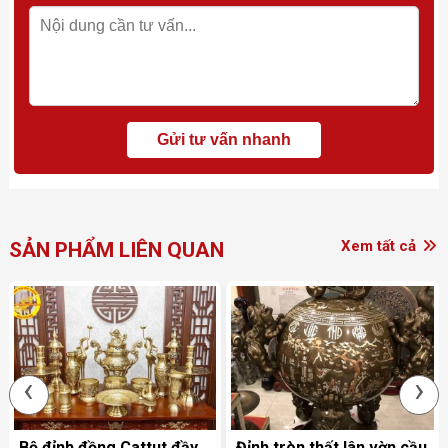
Xem tất cả
SẢN PHẨM LIÊN QUAN
‹
›
Bộ đỉnh đồng Cattut đầy
Đỉnh tròn thất lân vờn cầu