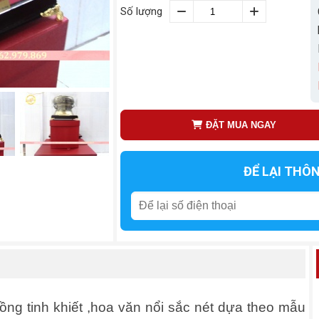
Số lượng
ĐẶT MUA NGAY
ĐỂ LẠI THÔ
ng tinh khiết ,hoa văn nổi sắc nét dựa theo mẫu